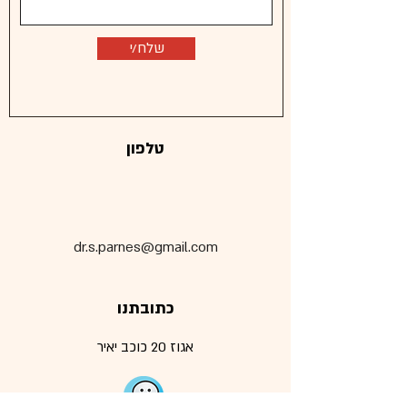
שלח/י
טלפון
dr.s.parnes@gmail.com
כתובתנו
אגוז 20
כוכב יאיר