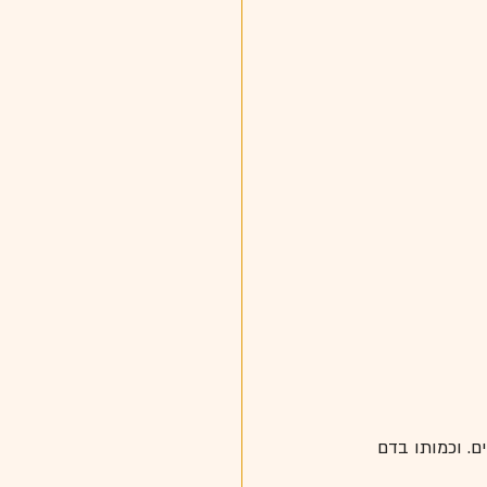
שפעת השוקולד, נמשכת בין 20 דקות לשעתיים. וכמותו בדם 