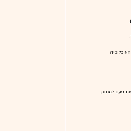
צביע על המינון הסמי לתלי- הכמות הדרושה על מנת להרוג 50% מהאוכלוסיה 
טות טעם למתוק.