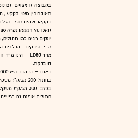
בקבוצה זו מצויים  גם קפא
תאוברומין מצוי בקקאו, תה
בקקאו, שהינו חומר הגלם של השוק
(ואכן עץ הקקאו נקרא Theobroma cacao  = מזון האלים). 
יונקים רבים כמו חתולים, 
מבין היונקים - הכלבים הי
מדד LD50 
הנבדקת.
באדם – הכמות היא 1000 מג/ק"ג משקל גוף. 
בחתול 200 מג/ק"ג משקל גוף.
בכלב  300 מג/ק"ג משקל גוף.
חתולים אומנם גם רגישים 