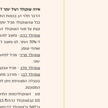
איזה שוקולד רעיל יותר ?
הדבר תלוי הן בכמות התא
ככל שהשוקולד מכיל יותר ק
קצת על סוגי השוקולד המו
שוקולד כהה
- נחשב למובח
ל-70% ויותר. לנו נ
ואחוזי שומן.
שוקולד מריר
יותר.
שוקולד חלב
 - מכיל אבקת
שוקולד לבן
: - מורכב מחמ
בטבלה המצורפת ניתן לרא
המסוכנת.
גר'560 גר'שוקולד לבן:מורכב   מחמאת קקאו בלבד