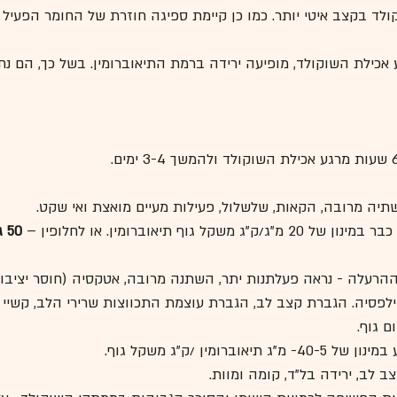
לד בקצב איטי יותר. כמו כן קיימת ספיגה חוזרת של החומר הפעיל 
 שעות מרגע אכילת השוקולד, מופיעה ירידה ברמת התיאוברומין. בשל כך, הם
שתיה מרובה, הקאות, שלשלול, פעילות מעיים מואצת ואי שקט.
קל גוף תיאוברומין. או לחלופין – 
50 גרם שוקולד חלב
עלה - נראה פעלתנות יתר, השתנה מרובה, אטקסיה (חוסר יציבות)
פילפסיה. הגברת קצב לב, הגברת עוצמת התכווצות שרירי הלב, קשיי נש
ם גוף. 
וברומין /ק"ג משקל גוף.
 לב, ירידה בל"ד, קומה ומוות.