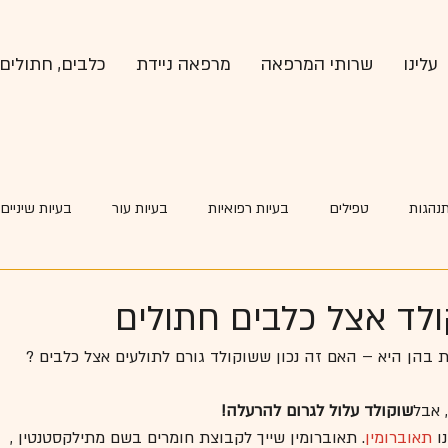
עלינו
שרותי המרפאה
מרפאה ניידת
כלבים, חתולים 
תנהגות
טפילים
בעיות רפואיות
בעיות עור
בעיות שיניים
רפואה מונעת
לד אצל כלבים חתולים
בהן היא – האם זה נכון ששוקולד גורם לתולעים אצל כלבים ?
 אבל
שוקולד עלול לגרום להרעלה!
ו 
תאוברומין
. תאוברומין שייך לקבוצת חומרים בשם מתילקסטנטין , 