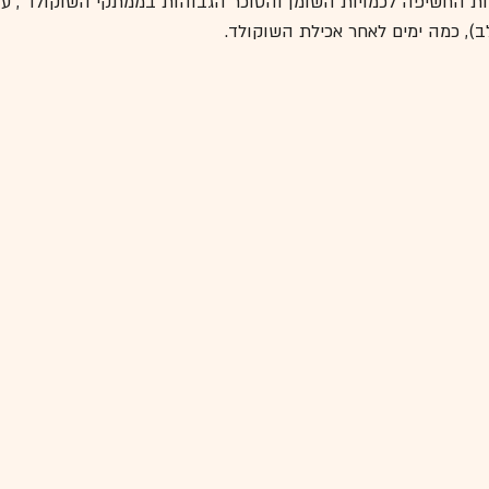
ות החשיפה לכמויות השומן והסוכר הגבוהות בממתקי השוקולד , ע
), כמה ימים לאחר אכילת השוקולד.