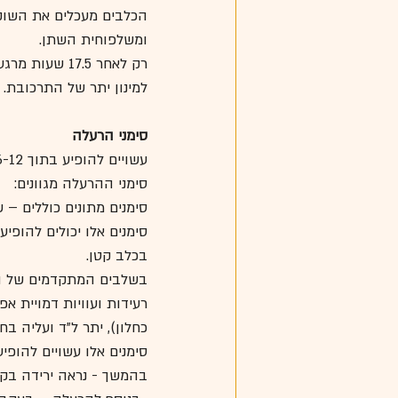
הכלבים מעכלים את השוקו
ומשלפוחית השתן.
רק לאחר 17.5
למינון יתר של התרכובת.
סימני הרעלה
עשויים להופיע בתוך 6-12 שעות מרגע אכילת השוקולד ולהמשך 3-4 ימים. 
סימני ההרעלה מגוונים:
סימנים מתונים כוללים – 
סימנים אלו יכולים להופיע כבר במינון של 20 מ"ג/ק"ג מש
בכלב קטן.
בשלבים המתקדמים של ההר
רעידות ועוויות דמויית א
כחלון), יתר ל"ד ועליה בחו
סימנים אלו עשויים להופיע במינון של 40-5- מ"ג תיא
בהמשך - נראה ירידה בקצב