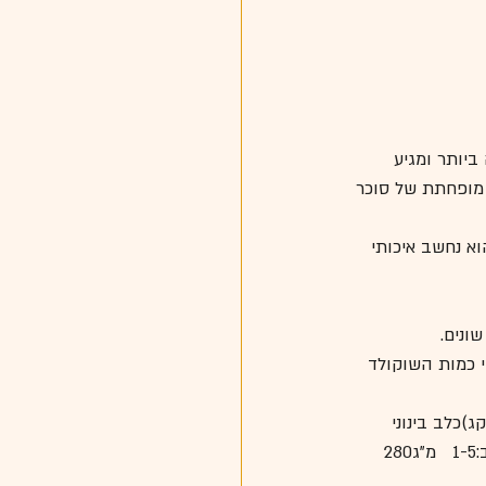
ביותר ומגיע 
ת מופחתת של סוכר 
, הוא נחשב איכותי 
ונים. 
 כמות השוקולד 
כמות התיאוברומין בגרם שוקולדכמות   השוקולד הקטלנית לכלבכלב קטן (5   קג)כלב בינוני   
(10 קג)שוקולד כהה13.75   מ"ג30 גר'60 גר'שוקולד מריר7-14   מ"ג140 גר'280 גר'שוקולד חלב:1-5   מ"ג280 