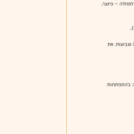
ים למחלה – פינצר, 
, 
החיסון ניתן לראשונה בגיל 6 שבועות.  לגורי  כלבים יש לתת סדרת  חיסונים במרווחים של 3-4 שבועות. את 
עה בהתפתחות 