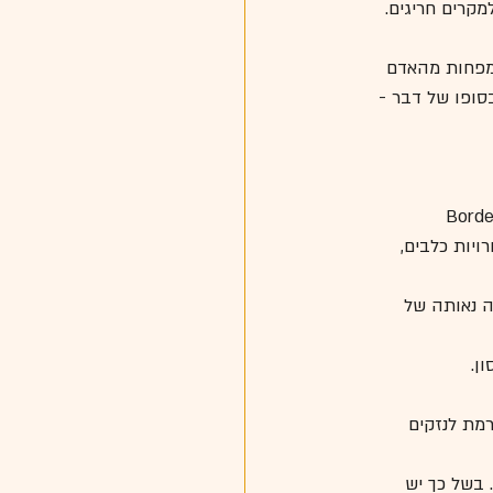
 מפחות מהאדם 
סופו של דבר - 
גיפים וחיידקים שונים. החיידק  Bordetella 
חרויות כלבים, 
 רמה נאותה של 
ן.
מת לנזקים 
 בשל כך יש 