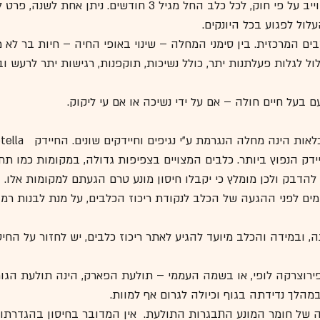
ק, לכל כלב החל מגיל 3 חודשים. ניתן אחת לשנה, פרט למקרים חריגים.
לול לפגוע בכל היונקים. 
ים המרכזית. בין סימני המחלה – שינוי באופי החיה – חיות בר לא
ול לגלות פעלתנות יתר, כולל נשיכות, תוקפנות, רגישות יתר לרעש וב
ם בעל חיים חולה – אם על ידי נשיכה או אם עי ליקוק.
 - שעלת המכלאות הינה מחלה הנגרמת ע"י נ
Bron הינו החיידק הנפוץ ביותר. כלבים המצויים בצפיפות גדולה, במקומות כמו ת
ם להדבק ולכן מומלץ כי יקבלו חיסון מונע טרם הגעתם למקומות אלו.
ש לבצע את החיסון 10 ימים לפני ההגעה של הכלב לנקודת ריכוז הכלבים, על מנת לבנות
, ובמידה והכלב מיועד להגיע לאתר ריכוז כלבים, יש לחזור על החיסו
פירוצרקה לופי, או בשמה העממי – תולעת הפארק, הינה תולעת הגור
מהלך נדידתה בגוף וכיולה לגרום אף למוות.
ה של חומר המונע התבגרות התולעת.  אין המדובר בחיסון בהגדרתו.