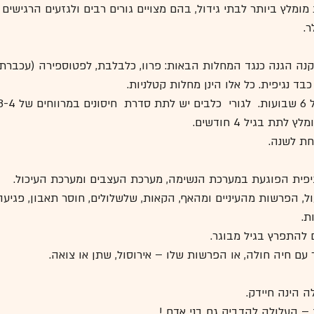
ם בני 4 שבועות מומלץ ביותר לבתי גידול, בהם מצויים גורים רבים ולגזעים הרגיש
ר.
קנה הגנה כנגד המחלות הבאות: פרוו, כלבלבת, לפטוספירה (עכברת)
בד נגיפית. כל אלו הינן מחלות קטלניות.
 בגיל 4 חודשים.  
אחת לשנה.
יפית הפוגעת במערכת הנשימה, מערכת העצבים ומערכת העיכול.
ול, הפרשות מהעיניים ומהאף, הקאות, שלשלולים, חוסר תאבון, פגי
ת.
ם להתפרץ בגיל מבוגר.
ר עם חיה חולה, או הפרשות שלו – אירוסול, שתן או צואה.
 הינה חיידק.
– העלולה להדביק גם בני אדם !