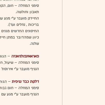
סימני המחלה – חום, הקאו
תאבון וחולשה.
החיידק מועבר ע"י מגע עם
בריכות , נחלים ועד).
החיסונים החדשים מגנים כנגד 4 זנים שונים של 
כיוון שמהדובר במתן חייד
שלנה.
פאראאינפולניאנזה
 – הגור
סימני המחלה – שיעול, חו
הנגיף מועבר ע"י אירוסול
דלקת כבד נגיפית
– הגורם
סימני המחלה – חום גבוה,
הנגיף מועבר ע"י מגע עם 