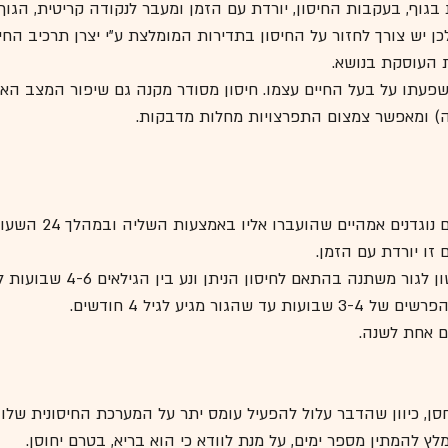
וף, בעקבות החיסון, יורדת עם הזמן ומעבר לנקודה קריטית, הגוף א
כן יש צורך לחזור על החיסון בתדירות המומלצת ע"י יצרן תרכיב החי
 העוסקת בנושא.
פעתו על בעל החיים עצמו. חיסון מסודר מקנה גם שיפור המצב האימ
ה) ומאפשר צמצום התפרצויות מחלות מדבקות.
גור המגיח לעולם, מגיע עם 
 זו יורדת עם הזמן.
משתנה בהתאם לחיסון הניתן ונע בין הגילאים 4-6 שבועות לכלב ובגיל 
הגור מגיע לגיל 4 חודשים.
ים אחת לשנה.
חסן, כיוון שהדבר עלול להפעיל עומס יתר על המערכת החיסונית שלו 
ץ להמתין מספר ימים, על מנת לוודא כי הוא בריא, בטרם יחוסן.