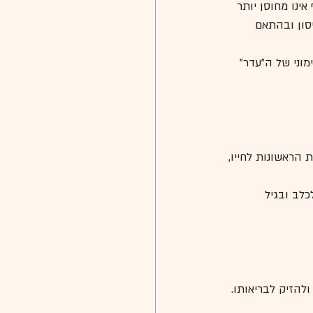
ינו מחוסן יותר 
סון ובהתאם 
וני של ה"עדר" 
נוגדנים אמהיים שהועברו אליו באמצעות השליה ובמהלך 24 השעות הראשונות לחייו, 
ולהזיק לבריאותו.