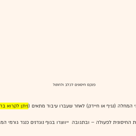
פנקס חיסונים לכלב ולחתול
י המחלה (נגיף או חיידק) לאחר שעברו עיבוד מתאים (
ניתן לקרוא בה
החיסונית לפעולה – ובתגובה  ייווצרו בגוף נוגדנים כנגד גורמי המח