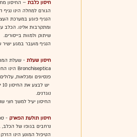
חיסון כלבת
 – החיסון מחוייב על פי חו
הגורם למחלה הינו נגיף הע
הנגיף פוגע במערכת העצב
ומתקרבות אלינו. הכלב על
שיתוק ולמוות בייסורים.
הנגיף מועבר במגע ישיר ע
חיסון שעלת
chiseptica
פנסיונים ומכלאות, עלולי
 י
נוגדנים. 
החיסון יעיל למשך חצי שנה
חיסון תולעת הפארק
 - ס
נרחבים בגופו של הכלב, ב
הטיפול המונע הינו הזרק