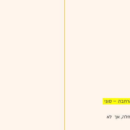
רחבה – סוגי 
לה, אך  לא 