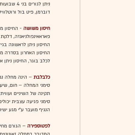
ניתן לגורי
דוברמן, פיט בול ורוטלוויל
חיסון משושה
 - החיסון מ
פאראאינפולניאנזה, דלקת כ
החיסון האחרון בסדרה מומלץ לתת
לכלב בוגר, החיסון ניתן 
כלבלבת
 – הינה מחלה נג
סימני המחלה – חום, שיע
תקינה של השיניים ועוויתו
סימני פגיעה עצבית יכולי
הנגיף מועבר ע"י מגע ישי
לפטוספירה
 – הגורם מחלה
המדובר במחלה זאונוטית 