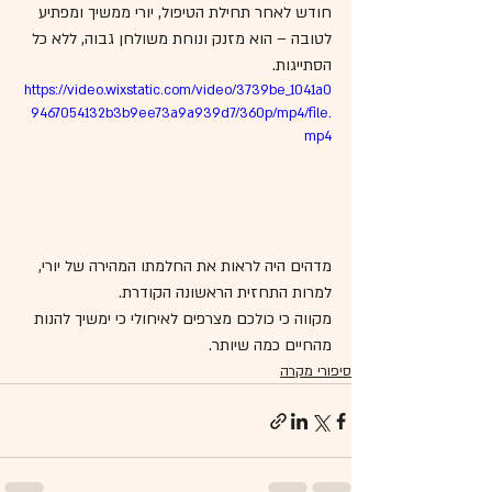
חודש לאחר תחילת הטיפול, יורי ממשיך ומפתיע   
לטובה – הוא מזנק ונוחת משולחן גבוה, ללא כל 
הסתייגות.
https://video.wixstatic.com/video/3739be_1041a0
9467054132b3b9ee73a9a939d7/360p/mp4/file.
mp4
מדהים היה לראות את החלמתו המהירה של יורי, 
למרות התחזית הראשונה הקודרת.
מקווה כי כולכם מצרפים לאיחולי כי ימשיך להנות 
מהחיים כמה שיותר.
סיפורי מקרה