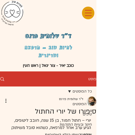
ד"ר שלומית פרנס
לחיות טוב - מרפאה
וטרינרית
כוכב יאיר - צור יגאל | ראש העין
פוסט
כל הפוסטים
ד"ר שלומית פרנס
כל הפוסטים
סיפורו של יורי החתול
טיפים
יורי – חתול חמוד, בן 15 שנה, חובב ליטופים, 
חינוך ובעיות התנהגות
הגיע ערב אחד למרפאה, כשהוא סובל משיתוק 
מלא, בשתי רגליו האחוריות.
טפילים