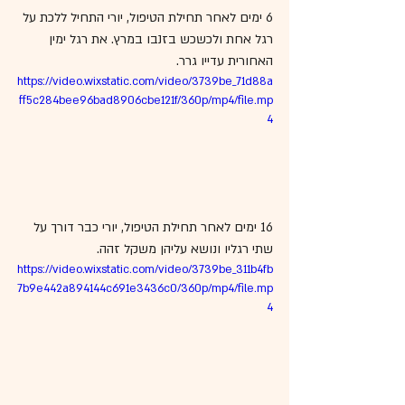
6 ימים לאחר תחילת הטיפול, יורי התחיל ללכת על 
רגל אחת ולכשכש בזנבו במרץ. את רגל ימין 
האחורית עדייו גרר.
https://video.wixstatic.com/video/3739be_71d88a
ff5c284bee96bad8906cbe121f/360p/mp4/file.mp
4
16 ימים לאחר תחילת הטיפול, יורי כבר דורך על 
שתי רגליו ונושא עליהן משקל זהה.
https://video.wixstatic.com/video/3739be_311b4fb
7b9e442a894144c691e3436c0/360p/mp4/file.mp
4