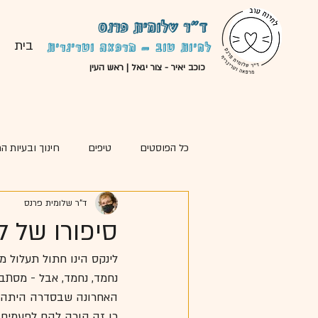
ד"ר שלומית פרנס
בית
לחיות טוב - מרפאה וטרינרית
כוכב יאיר - צור יגאל | ראש העין
כל הפוסטים
טיפים
חינוך ובעיות ה
ד"ר שלומית פרנס
סיפורי מקרה
מאמרים נוספים
סיפורו של ל
לינקס הינו חתול תעלול מתו
נחמד, נחמד, אבל - מסתבך 
האחרונה שבסדרה היתה -
כן זה קורה להם לפעמים.