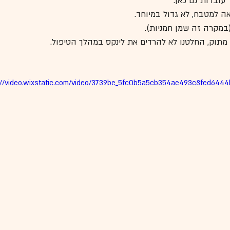
ובדות גם כאן.
 למטבח, לא גדול במיוחד.
(במקרה זה שמן חמניות).
ל מתוק, החלטנו לא להרדים את לינקס במהלך הטיפול.
://video.wixstatic.com/video/3739be_5fc0b5a5cb354ae493c8fed644