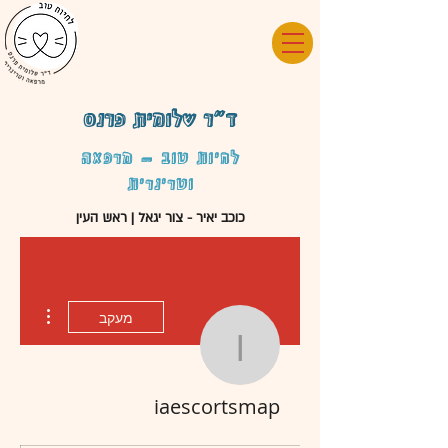
ד"ר שלומית פרנס
לחיות טוב - מרפאה
וטרינרית
כוכב יאיר - צור יגאל | ראש העין
 actions
מעקב
iaescortsmap
iaescortsmap