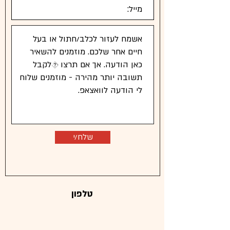
שלח/י
טלפון