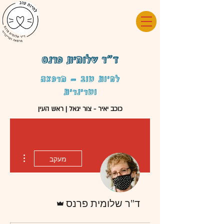
ד"ר שלומית פרנס
לחיות טוב - מרפאה
וטרינרית
כוכב יאיר - צור יגאל | ראש העין
 actions
מעקב
אדמין
ד"ר שלומית פרנס