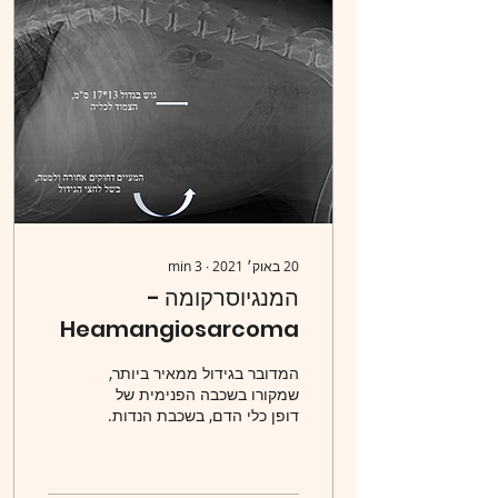
20 באוק׳ 2021
∙
3
min
המנגיוסרקומה -
Heamangiosarcoma
המדובר בגידול ממאיר ביותר,
שמקורו בשכבה הפנימית של
דופן כלי הדם, בשכבת הנדות.
מקור השם מיוונית (Haema
= דם, angeio = כלי דם,
sarc =...