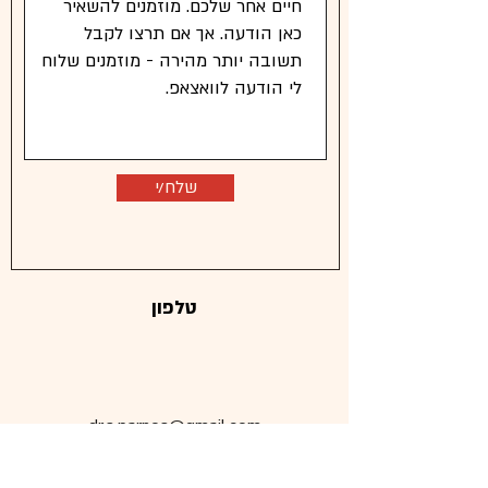
שלח/י
טלפון
dr.s.parnes@gmail.com