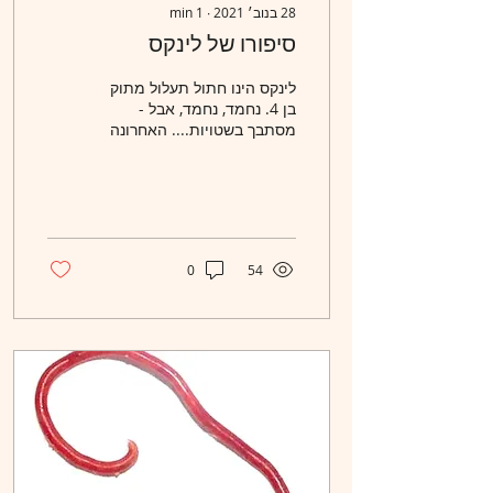
28 בנוב׳ 2021
∙
1
min
סיפורו של לינקס
לינקס הינו חתול תעלול מתוק
בן 4. נחמד, נחמד, אבל -
מסתבך בשטויות.... האחרונה
שבסדרה היתה - טבילת הרגל
בזפת . כן זה קורה להם
לפעמים. אז -...
0
54