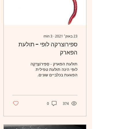
23 באוק׳ 2021
∙
3
min
ספירוצרקה לופי - תולעת
הפארק
תולעת הפארק - סְפִּירוֹצֶרְקָה
לוּפִּי הינה תולעת טפילית
הפוגעת בכלביים שונים.
צבעה ורדרד - אדמדמם.
הנקבה יכולה להגיע עד לאורך
7 ס"מ והיא...
0
374